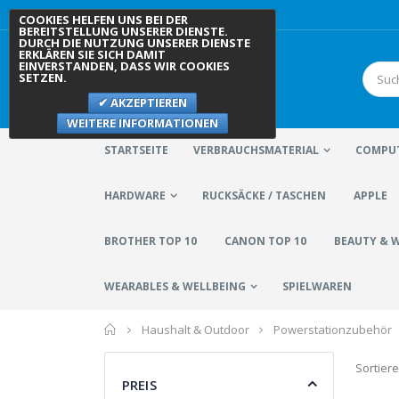
COOKIES HELFEN UNS BEI DER
BEREITSTELLUNG UNSERER DIENSTE.
DURCH DIE NUTZUNG UNSERER DIENSTE
ERKLÄREN SIE SICH DAMIT
EINVERSTANDEN, DASS WIR COOKIES
SETZEN.
AKZEPTIEREN
WEITERE INFORMATIONEN
STARTSEITE
VERBRAUCHSMATERIAL
COMPUT
HARDWARE
RUCKSÄCKE / TASCHEN
APPLE
BROTHER TOP 10
CANON TOP 10
BEAUTY & 
WEARABLES & WELLBEING
SPIELWAREN
Home
Haushalt & Outdoor
Powerstationzubehör
Sortier
PREIS