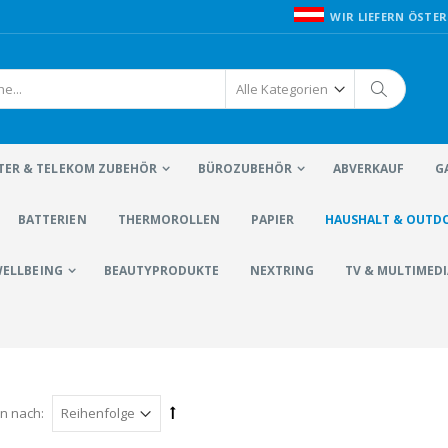
WIR LIEFERN ÖSTER
ER & TELEKOM ZUBEHÖR
BÜROZUBEHÖR
ABVERKAUF
G
BATTERIEN
THERMOROLLEN
PAPIER
HAUSHALT & OUTD
WELLBEING
BEAUTYPRODUKTE
NEXTRING
TV & MULTIMEDI
en nach: