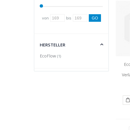
von
bis
HERSTELLER
EcoFlow
(1)
Ec
Ver