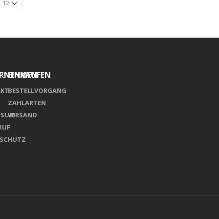
RNEHMEN
EINKAUFEN
KT
BESTELLVORGANG
ZAHLARTEN
SSUM
VERSAND
RUF
SCHUTZ