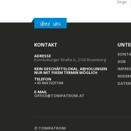
Zeige:
Über uns
KONTAKT
UNTE
KONTA
ADRESSE
Korneuburger Straße 6,, 2102 Bisamberg
AGB
KEIN GESCHÄFTSLOKAL, ABHOLUNGEN
IMPRE
NUR MIT FIXEM TERMIN MÖGLICH
WIDER
TELEFON
+43 664 3221164
DATEN
E-MAIL
OFFICE@TONIPATRONI.AT
© TONIPATRONI