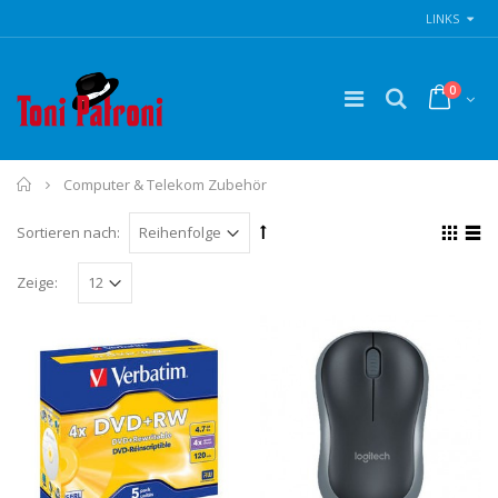
LINKS
0
Home
Computer & Telekom Zubehör
Sortieren nach:
Zeige: