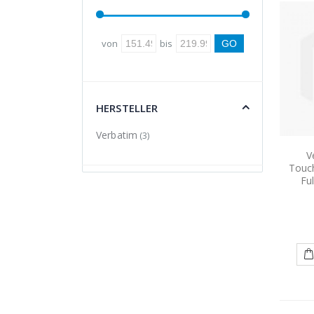
von
bis
HERSTELLER
Verbatim
(3)
V
Touc
Fu