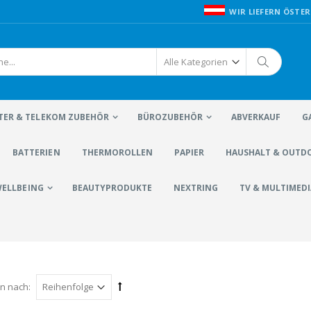
WIR LIEFERN ÖSTER
ER & TELEKOM ZUBEHÖR
BÜROZUBEHÖR
ABVERKAUF
G
BATTERIEN
THERMOROLLEN
PAPIER
HAUSHALT & OUTD
WELLBEING
BEAUTYPRODUKTE
NEXTRING
TV & MULTIMEDI
en nach: