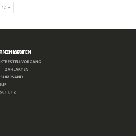
RNEHMEN
EINKAUFEN
KT
BESTELLVORGANG
ZAHLARTEN
SSUM
VERSAND
RUF
SCHUTZ