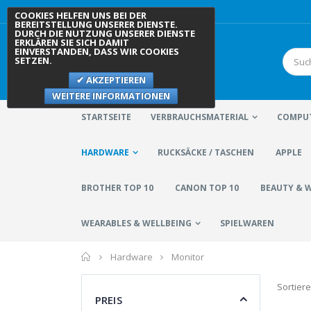
COOKIES HELFEN UNS BEI DER
BEREITSTELLUNG UNSERER DIENSTE.
DURCH DIE NUTZUNG UNSERER DIENSTE
ERKLÄREN SIE SICH DAMIT
EINVERSTANDEN, DASS WIR COOKIES
SETZEN.
AKZEPTIEREN
WEITERE INFORMATIONEN
STARTSEITE
VERBRAUCHSMATERIAL
COMPUT
HARDWARE
RUCKSÄCKE / TASCHEN
APPLE
BROTHER TOP 10
CANON TOP 10
BEAUTY & 
WEARABLES & WELLBEING
SPIELWAREN
Home
Hardware
Monitor
Sortier
PREIS