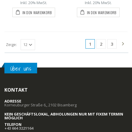
Inkl. 20% MwSt.
Inkl. 20% MwSt.
IN DEN WARENKORB
IN DEN WARENKORB
1
2
3
Zeige:
Über uns
KONTAKT
ADRESSE
Korneuburger Straße 6,, 2102 Bisamberg
KEIN GESCHÄFTSLOKAL, ABHOLUNGEN NUR MIT FIXEM TERMIN
MÖGLICH
TELEFON
+43 664 3221164