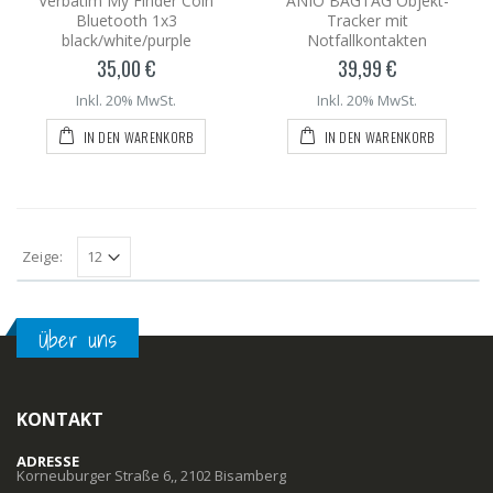
Verbatim My Finder Coin
ANIO BAGTAG Objekt-
Bluetooth 1x3
Tracker mit
black/white/purple
Notfallkontakten
35,00 €
39,99 €
Inkl. 20% MwSt.
Inkl. 20% MwSt.
IN DEN WARENKORB
IN DEN WARENKORB
Zeige:
Über uns
KONTAKT
ADRESSE
Korneuburger Straße 6,, 2102 Bisamberg