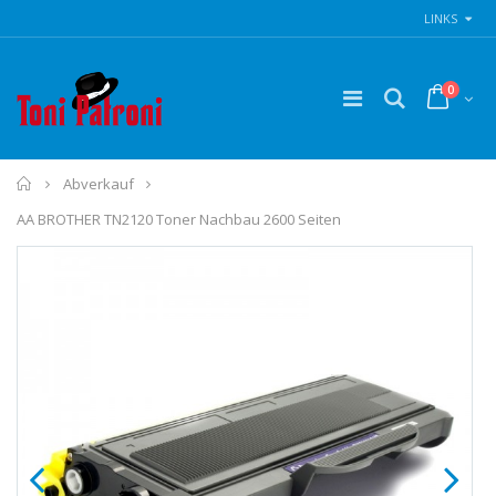
LINKS
0
Home
Abverkauf
AA BROTHER TN2120 Toner Nachbau 2600 Seiten