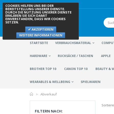
COOKIES HELFEN UNS BEI DER
BEREITSTELLUNG UNSERER DIENSTE.
DURCH DIE NUTZUNG UNSERER DIENSTE
ERKLÄREN SIE SICH DAMIT
EINVERSTANDEN, DASS WIR COOKIES
SETZEN.
AKZEPTIEREN
WEITERE INFORMATIONEN
STARTSEITE
VERBRAUCHSMATERIAL
COMPUT
HARDWARE
RUCKSÄCKE / TASCHEN
APPLE
BROTHER TOP 10
CANON TOP 10
BEAUTY & 
WEARABLES & WELLBEING
SPIELWAREN
Home
Abverkauf
Sortier
FILTERN NACH: