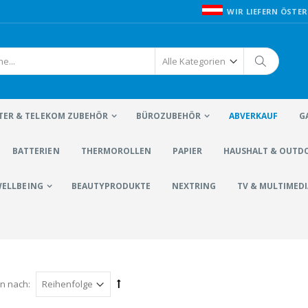
WIR LIEFERN ÖSTER
ER & TELEKOM ZUBEHÖR
BÜROZUBEHÖR
ABVERKAUF
G
BATTERIEN
THERMOROLLEN
PAPIER
HAUSHALT & OUTD
WELLBEING
BEAUTYPRODUKTE
NEXTRING
TV & MULTIMEDI
en nach: