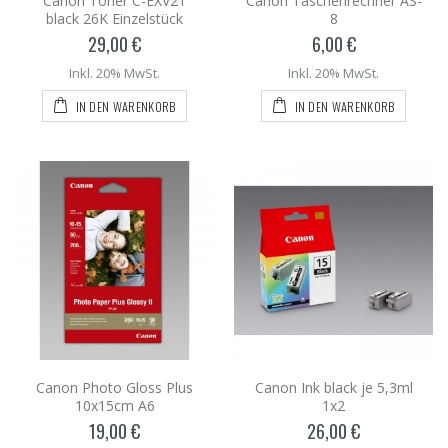
Canon Toner C-EXV21
Canon Taschenrechner AS-
black 26K Einzelstück
8
29,00 €
6,00 €
Inkl. 20% MwSt.
Inkl. 20% MwSt.
IN DEN WARENKORB
IN DEN WARENKORB
Canon Photo Gloss Plus
Canon Ink black je 5,3ml
10x15cm A6
1x2
19,00 €
26,00 €