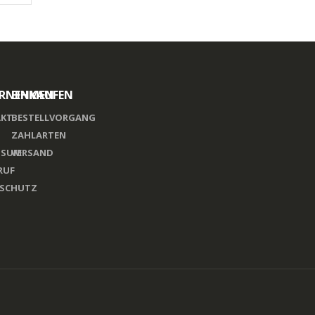
RNEHMEN
EINKAUFEN
KT
BESTELLVORGANG
ZAHLARTEN
SSUM
VERSAND
RUF
SCHUTZ