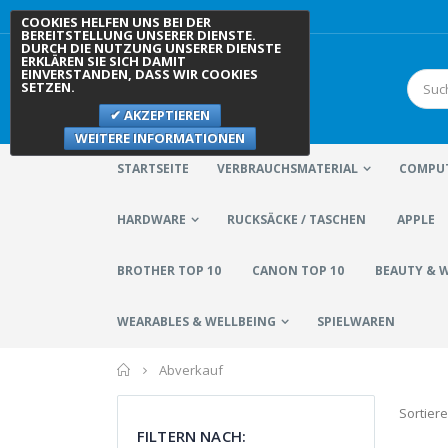
COOKIES HELFEN UNS BEI DER
BEREITSTELLUNG UNSERER DIENSTE.
DURCH DIE NUTZUNG UNSERER DIENSTE
ERKLÄREN SIE SICH DAMIT
EINVERSTANDEN, DASS WIR COOKIES
SETZEN.
AKZEPTIEREN
WEITERE INFORMATIONEN
STARTSEITE
VERBRAUCHSMATERIAL
COMPUT
HARDWARE
RUCKSÄCKE / TASCHEN
APPLE
BROTHER TOP 10
CANON TOP 10
BEAUTY & 
WEARABLES & WELLBEING
SPIELWAREN
Home
Abverkauf
Sortier
FILTERN NACH: