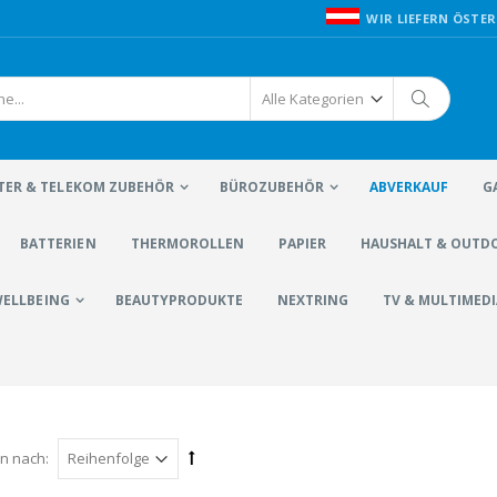
WIR LIEFERN ÖSTER
ER & TELEKOM ZUBEHÖR
BÜROZUBEHÖR
ABVERKAUF
G
BATTERIEN
THERMOROLLEN
PAPIER
HAUSHALT & OUTD
WELLBEING
BEAUTYPRODUKTE
NEXTRING
TV & MULTIMEDI
en nach: