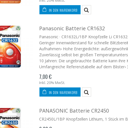
Inkl. 20% MwSt.
IN DEN WARENKORB
Panasonic Batterie CR1632
Panasonic · CR1632L/1BP Knopfzelle Li CR1632L/
Geringer Innenwiderstand für schnelle Blitzberei
Aufnahmen› Hohe Energiedichte: außergewöhnli
Zuverlässig selbst bei großen Temperaturunters
10 Jahren: Die ungebrauchte Batterie kann ihre K
Umfangreiche Referenztabelle auf dem Blister›
7,00 €
Inkl. 20% MwSt.
IN DEN WARENKORB
PANASONIC Batterie CR2450
CR2450L/1BP Knopfzellen Lithium, 1 Stück im Bl