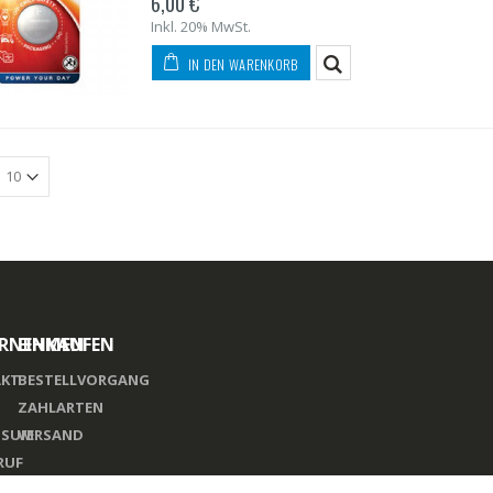
6,00 €
Inkl. 20% MwSt.
IN DEN WARENKORB
RNEHMEN
EINKAUFEN
KT
BESTELLVORGANG
ZAHLARTEN
SSUM
VERSAND
RUF
SCHUTZ