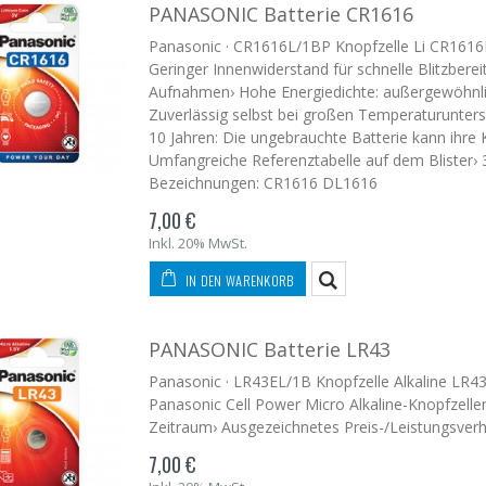
PANASONIC Batterie CR1616
Panasonic · CR1616L/1BP Knopfzelle Li CR1616L/
Geringer Innenwiderstand für schnelle Blitzberei
Aufnahmen› Hohe Energiedichte: außergewöhnli
Zuverlässig selbst bei großen Temperaturunters
10 Jahren: Die ungebrauchte Batterie kann ihre K
Umfangreiche Referenztabelle auf dem Blister› 
Bezeichnungen: CR1616 DL1616
7,00 €
Inkl. 20% MwSt.
IN DEN WARENKORB
PANASONIC Batterie LR43
Panasonic · LR43EL/1B Knopfzelle Alkaline LR43E
Panasonic Cell Power Micro Alkaline-Knopfzellen
Zeitraum› Ausgezeichnetes Preis-/Leistungsverhä
7,00 €