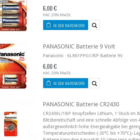
6,00 €
Inkl. 20% MwSt.
IN DEN WARENKORB
PANASONIC Batterie 9 Volt
Panasonic · 6LR61PPG1/BP Batterie 9V
6,00 €
Inkl. 20% MwSt.
IN DEN WARENKORB
PANASONIC Batterie CR2430
CR2430L/1BP Knopfzellen Lithium, 1 Stück im Bli
Blitzbereitschaft und eine schnelle Abfolge vo
außergewöhnlich hohe Energieabgabe bei gering
Temperaturunterschieden (-30°C bis +70°C)› Lag
Batterie kann ihre Kapazität 10 Jahre lang aufr