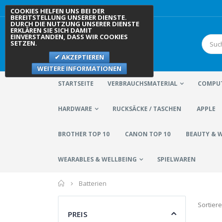
COOKIES HELFEN UNS BEI DER
BEREITSTELLUNG UNSERER DIENSTE.
DURCH DIE NUTZUNG UNSERER DIENSTE
ERKLÄREN SIE SICH DAMIT
EINVERSTANDEN, DASS WIR COOKIES
SETZEN.
AKZEPTIEREN
WEITERE INFORMATIONEN
STARTSEITE
VERBRAUCHSMATERIAL
COMPUT
HARDWARE
RUCKSÄCKE / TASCHEN
APPLE
BROTHER TOP 10
CANON TOP 10
BEAUTY & 
WEARABLES & WELLBEING
SPIELWAREN
Home
Batterien
Sortier
PREIS