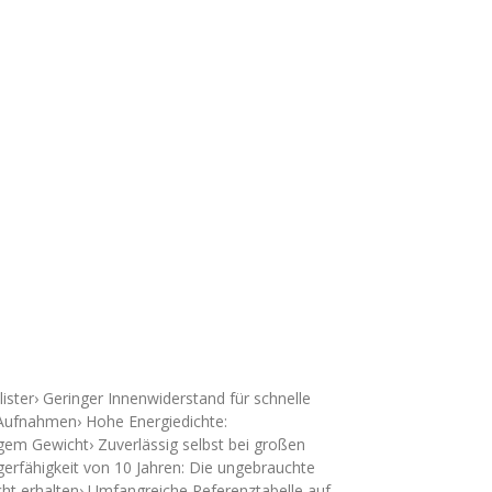
ster› Geringer Innenwiderstand für schnelle
n Aufnahmen› Hohe Energiedichte:
em Gewicht› Zuverlässig selbst bei großen
erfähigkeit von 10 Jahren: Die ungebrauchte
echt erhalten› Umfangreiche Referenztabelle auf