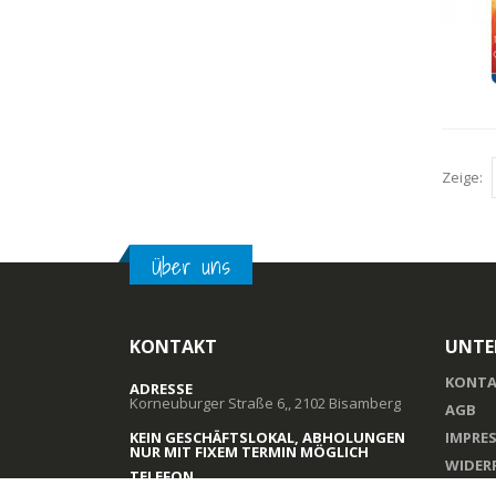
Zeige:
Über uns
KONTAKT
UNTE
KONTA
ADRESSE
Korneuburger Straße 6,, 2102 Bisamberg
AGB
KEIN GESCHÄFTSLOKAL, ABHOLUNGEN
IMPRE
NUR MIT FIXEM TERMIN MÖGLICH
WIDER
TELEFON
+43 664 3221164
DATEN